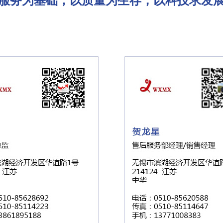
服务为基础，以质量为生存，以科技求发