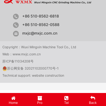
+86 510-8562-6818
+86 510-8562-0588
mxjc@mxjc.com.cn
Copyright：Wuxi Mingxin Machine Tool Co., Ltd
Web：www.mxjc.com.cn
苏ICP备11034208号
苏公网安备 32021102000770号-1
Technical support:
website construction
Home
Pro
Tel
Back